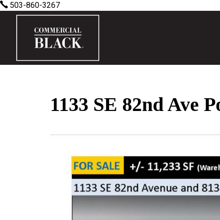
503-860-3267
1133 SE 82nd Ave Po